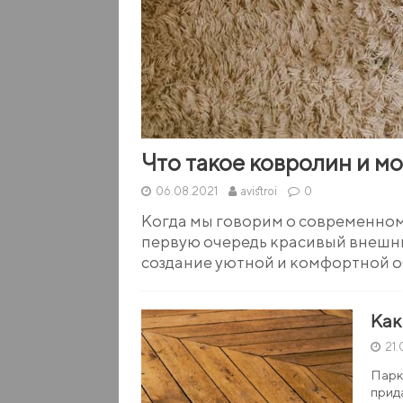
Что такое ковролин и м
06.08.2021
avistroi
0
Когда мы говорим о современном
первую очередь красивый внешни
создание уютной и комфортной о
Как
21
Парк
прид