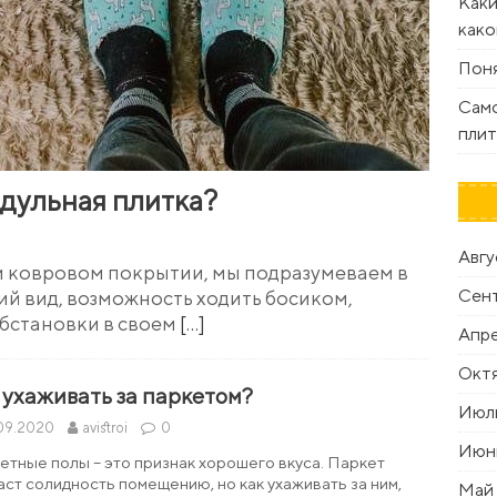
Каки
како
Поня
Само
плит
одульная плитка?
Авгу
 ковровом покрытии, мы подразумеваем в
Сен
й вид, возможность ходить босиком,
бстановки в своем
[…]
Апр
Октя
 ухаживать за паркетом?
Июл
.09.2020
avistroi
0
Июн
етные полы – это признак хорошего вкуса. Паркет
аст солидность помещению, но как ухаживать за ним,
Май