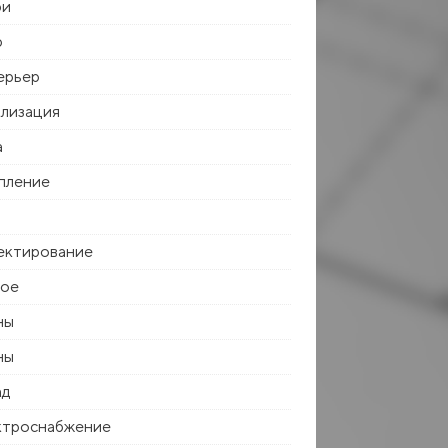
ри
р
ерьер
лизация
а
пление
ектирование
ное
ны
ны
ад
ктроснабжение