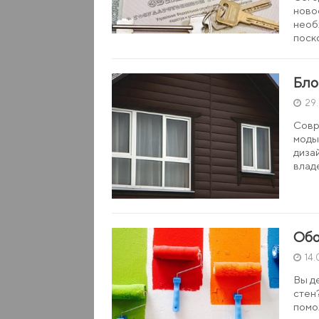
ново
необ
поск
Бло
29
Совр
моды
диза
влад
Обо
14.
Вы д
стен
помо