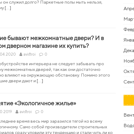
ы он служил долго? Паркетные полы мыть нельзя,
му
[…]
Апре
Мар
Февр
ие бывают межкомнатные двери? И в
Янва
ом дверном магазине их купить?
Дека
.04.2020
avistroi
0
Нояб
обустройстве интерьера не следует забывать про
ну межкомнатных дверей, так как они достаточно
Октя
но влияют на окружающую обстановку. Помимо этого
шие двери дают и
[…]
Сент
ятие «Экологичное жилье»
10.2019
avistroi
0
Вен
следнее время весь мир заразился тягой ко всему
Вод
огичному. Само собой производители строительных
риалов сразу уловили эту тенденцию и стали чуть ли ко