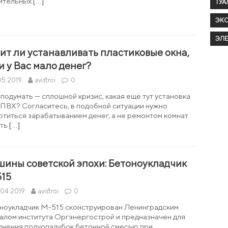
ительных
[…]
ТУА
ЭК
ЭЛ
ит ли устанавливать пластиковые окна,
и у Вас мало денег?
05.2019
avistroi
0
 подумать — сплошной кризис, какая ещё тут установка
 ПВХ? Согласитесь, в подобной ситуации нужно
отиться зарабатыванием денег, а не ремонтом комнат.
ыть
[…]
ины советской эпохи: Бетоноукладчик
15
.04.2019
avistroi
0
ноукладчик М-515 сконструирован Ленинградским
алом института Оргэнергострой и предназначен для
лнения полуопалубок бетонной смесью при