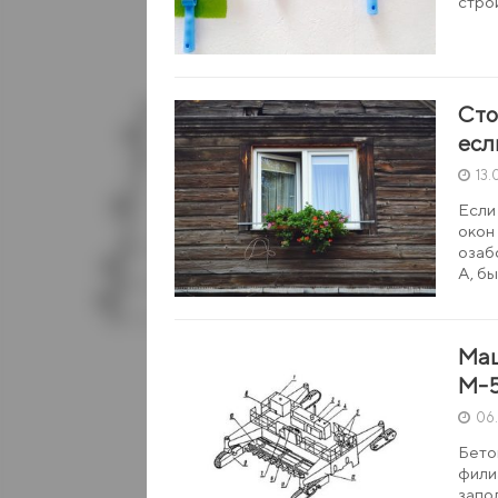
стро
Сто
есл
13.
Если
окон
озаб
А, б
Маш
М-5
06
Бето
фили
запо