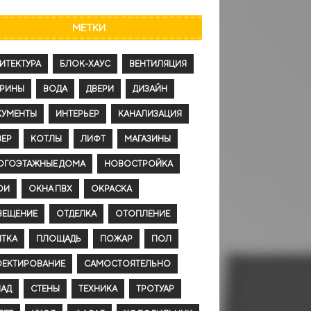
МЕТКИ
ИТЕКТУРА
БЛОК-ХАУС
ВЕНТИЛЯЦИЯ
ТРИНЫ
ВОДА
ДВЕРИ
ДИЗАЙН
КУМЕНТЫ
ИНТЕРЬЕР
КАНАЛИЗАЦИЯ
ЕР
КОТЛЫ
ЛИФТ
МАГАЗИНЫ
ОГОЭТАЖНЫЕ ДОМА
НОВОСТРОЙКА
ОИ
ОКНА ПВХ
ОКРАСКА
ВЕЩЕНИЕ
ОТДЕЛКА
ОТОПЛЕНИЕ
ТКА
ПЛОЩАДЬ
ПОЖАР
ПОЛ
ОЕКТИРОВАНИЕ
САМОСТОЯТЕЛЬНО
АД
СТЕНЫ
ТЕХНИКА
ТРОТУАР