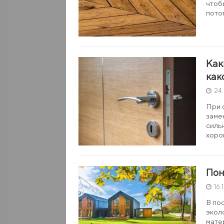
чтоб
пото
Как
как
24
При 
заме
силь
хоро
Пон
16.
В по
экол
мате