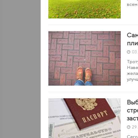
все
Сам
пли
03.
Трот
Наве
жела
улуч
Выб
стр
зас
29
Сего