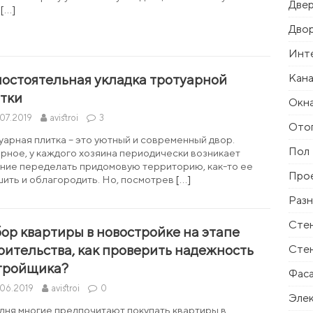
Две
м
[…]
Дво
Инт
Кана
остоятельная укладка тротуарной
тки
Окн
07.2019
avistroi
3
Ото
уарная плитка – это уютный и современный двор.
Пол
рное, у каждого хозяина периодически возникает
ние переделать придомовую территорию, как-то ее
Про
шить и облагородить. Но, посмотрев
[…]
Раз
Сте
ор квартиры в новостройке на этапе
оительства, как проверить надежность
Сте
тройщика?
Фас
.06.2019
avistroi
0
Эле
дня многие предпочитают покупать квартиры в