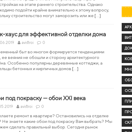
стройках на этапе раннего строительства. Однако
ходимо подойти крайне внимательно к этому вопросу,
ольку строительство могут заморозить или же
[…]
АРХ
к-хаус для эффективной отделки дома
ВИ
.06.2019
avistroi
0
ДО
еменный быт во многом формируется тенденциями
, ее веяния не обошли и сторону архитектурного
КОВ
йна. Особенно популярны деревянные коттеджи, а
ельцы бетонных и кирпичных домов
[…]
МН
ОБ
ОС
и под покраску — обои XXI века
ПЛИ
05.2019
avistroi
0
ПР
елаете ремонт в квартире? Остановились на отделке
? Не знаете какие обои под покраску Вам выбрать? Мы
СКЛ
жем сделать правильный выбор. Сегодня рынок